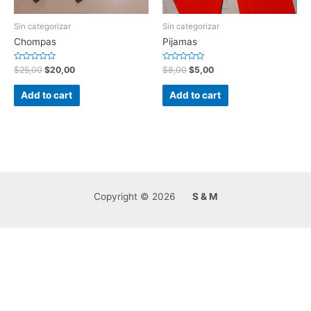
Sin categorizar
Sin categorizar
Chompas
Pijamas
Rated
Rated
$
25,00
$
20,00
$
8,00
$
5,00
0
0
out
out
of
of
Add to cart
Add to cart
5
5
Copyright © 2026
S & M